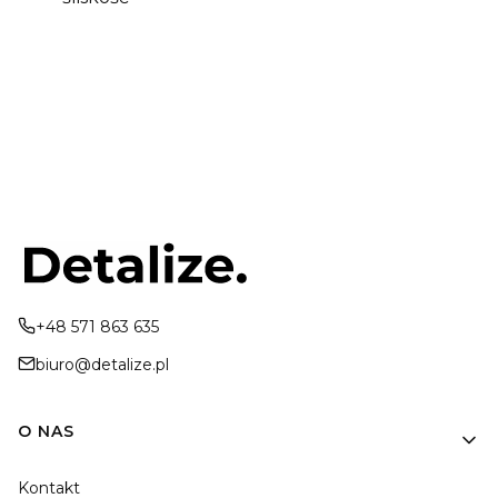
+48 571 863 635
biuro@detalize.pl
Linki w stopce
O NAS
Kontakt