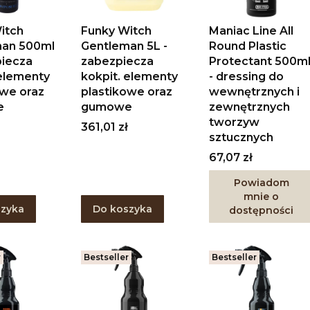
itch
Funky Witch
Maniac Line All
man 500ml
Gentleman 5L -
Round Plastic
piecza
zabezpiecza
Protectant 500m
 elementy
kokpit. elementy
- dressing do
owe oraz
plastikowe oraz
wewnętrznych i
e
gumowe
zewnętrznych
tworzyw
Cena
361,01 zł
sztucznych
Cena
67,07 zł
Powiadom
mnie o
szyka
Do koszyka
dostępności
r
Bestseller
Bestseller