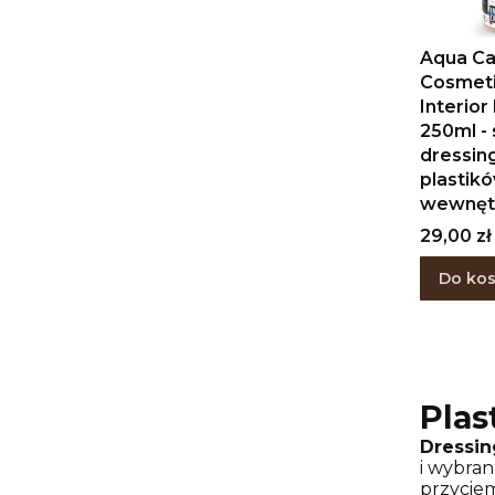
Aqua Ca
Cosmet
Interior
250ml -
dressin
plastik
wewnęt
Cena
29,00 zł
Do ko
Plas
Dressin
i wybra
przyciem