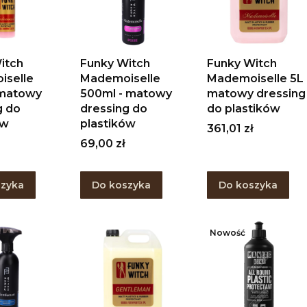
itch
Funky Witch
Funky Witch
iselle
Mademoiselle
Mademoiselle 5L 
 matowy
500ml - matowy
matowy dressing
g do
dressing do
do plastików
ów
plastików
Cena
361,01 zł
Cena
69,00 zł
szyka
Do koszyka
Do koszyka
Nowość