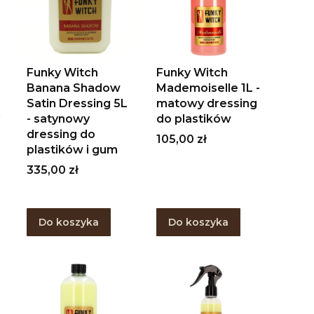
Funky Witch
Funky Witch
Banana Shadow
Mademoiselle 1L -
Satin Dressing 5L
matowy dressing
- satynowy
do plastików
dressing do
Cena
105,00 zł
plastików i gum
Cena
335,00 zł
Do koszyka
Do koszyka