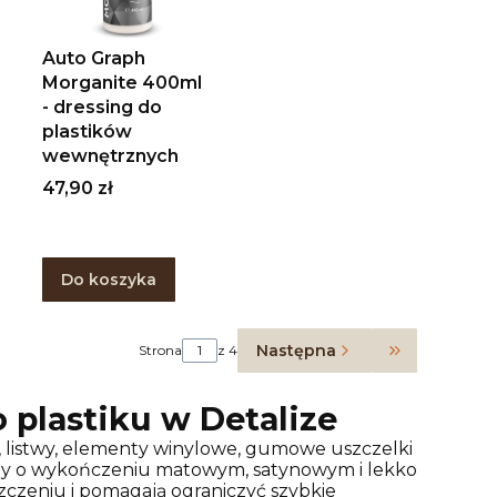
Auto Graph
Morganite 400ml
- dressing do
plastików
wewnętrznych
Cena
47,90 zł
Do koszyka
Następna
Strona
z 4
Przejdź do o
 plastiku
w Detalize
, listwy, elementy winylowe, gumowe uszczelki
aty o wykończeniu matowym, satynowym i lekko
zczeniu i pomagają ograniczyć szybkie