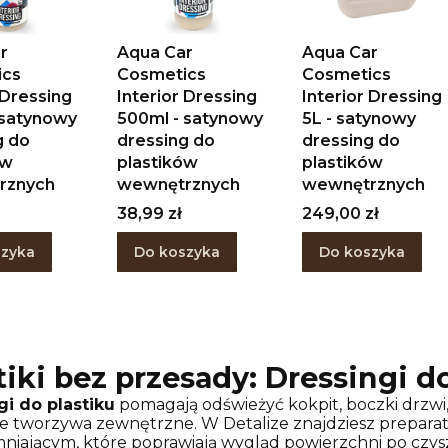
r
Aqua Car
Aqua Car
ics
Cosmetics
Cosmetics
 Dressing
Interior Dressing
Interior Dressing
 satynowy
500ml - satynowy
5L - satynowy
g do
dressing do
dressing do
ów
plastików
plastików
rznych
wewnętrznych
wewnętrznych
Cena
Cena
38,99 zł
249,00 zł
szyka
Do koszyka
Do koszyka
tiki bez przesady:
Dressingi do
gi do plastiku
pomagają odświeżyć kokpit, boczki drzwi
ne tworzywa zewnętrzne. W Detalize znajdziesz prepar
niającym, które poprawiają wygląd powierzchni po czys