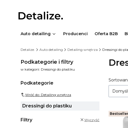
Auto detailing
Producenci
Oferta B2B
B
Detalize.
Auto detailing
Detailing wnętrza
Dressingi do pl
Dres
Podkategorie i filtry
w kategorii: Dressingi do plastiku
List
Sortowani
Podkategorie
Domyśl
Wróć do: Detailing wnętrza
Dressingi do plastiku
Bestselle
Filtry
Wyczyść