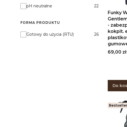
Odczyn pH
pH neutralne
22
Funky W
Gentle
FORMA PRODUKTU
- zabez
kokpit.
Forma produktu
Gotowy do użycia (RTU)
26
plastik
gumow
Cena
69,00 zł
Do ko
Bestselle