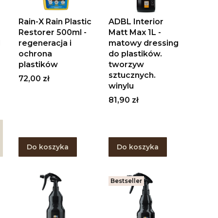
Rain-X Rain Plastic
ADBL Interior
Restorer 500ml -
Matt Max 1L -
l
regeneracja i
matowy dressing
ochrona
do plastików.
plastików
tworzyw
sztucznych.
Cena
72,00 zł
winylu
Cena
81,90 zł
Do koszyka
Do koszyka
Bestseller