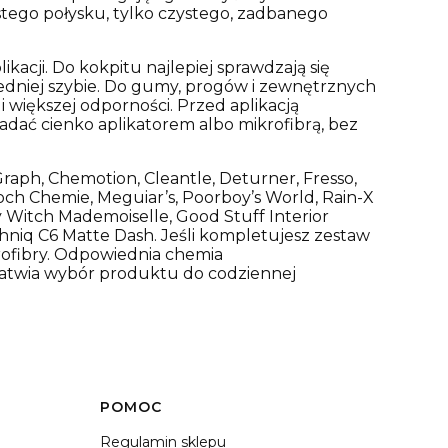
ustego połysku, tylko czystego, zadbanego
kacji. Do kokpitu najlepiej sprawdzają się
zedniej szybie. Do gumy, progów i zewnętrznych
większej odporności. Przed aplikacją
adać cienko aplikatorem albo mikrofibrą, bez
raph, Chemotion, Cleantle, Deturner, Fresso,
och Chemie, Meguiar’s, Poorboy’s World, Rain-X
y Witch Mademoiselle, Good Stuff Interior
niq C6 Matte Dash. Jeśli kompletujesz zestaw
ikrofibry. Odpowiednia
chemia
łatwia wybór produktu do codziennej
POMOC
Regulamin sklepu