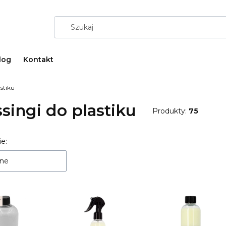
log
Kontakt
astiku
singi do plastiku
Produkty:
75
a produktów
e:
ne
r