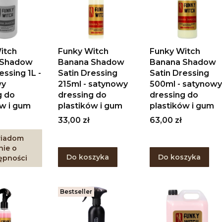
itch
Funky Witch
Funky Witch
 Shadow
Banana Shadow
Banana Shadow
essing 1L -
Satin Dressing
Satin Dressing
wy
215ml - satynowy
500ml - satynowy
g do
dressing do
dressing do
ów i gum
plastików i gum
plastików i gum
Cena
Cena
33,00 zł
63,00 zł
iadom
ie o
Do koszyka
Do koszyka
ępności
Bestseller