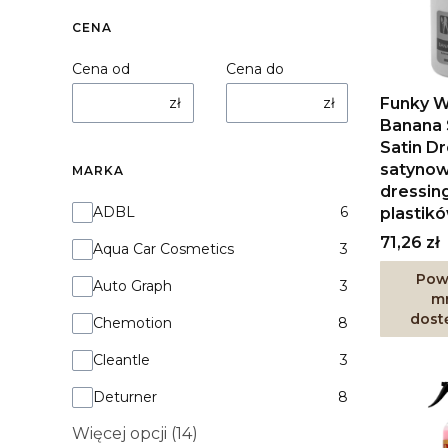
CENA
Cena od
Cena do
zł
zł
Funky W
Banana
Satin Dr
satyno
MARKA
dressin
Marka
ADBL
6
plastik
Cena
71,26 zł
Aqua Car Cosmetics
3
Pow
Auto Graph
3
mn
dost
Chemotion
8
Cleantle
3
Deturner
8
Więcej opcji (14)