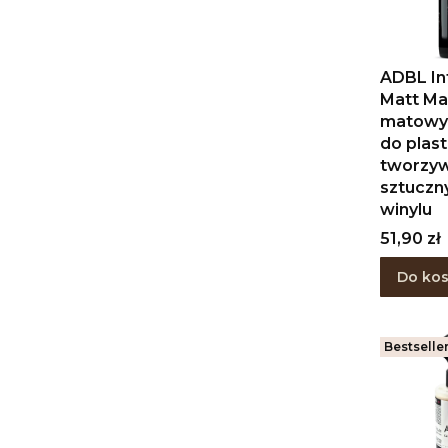
ADBL In
Matt Ma
matowy 
do plast
tworzy
sztuczn
winylu
Cena
51,90 zł
Do ko
Bestselle