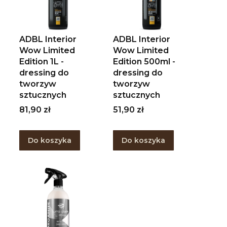
ADBL Interior
ADBL Interior
Wow Limited
Wow Limited
Edition 1L -
Edition 500ml -
dressing do
dressing do
tworzyw
tworzyw
sztucznych
sztucznych
Cena
Cena
81,90 zł
51,90 zł
Do koszyka
Do koszyka