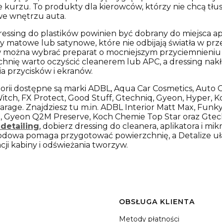
e kurzu. To produkty dla kierowców, którzy nie chcą tł
we wnętrzu auta.
essing do plastików powinien być dobrany do miejsca apli
 matowe lub satynowe, które nie odbijają światła w pr
można wybrać preparat o mocniejszym przyciemnieniu i 
hnię warto oczyścić cleanerem lub APC, a dressing nakł
a przycisków i ekranów.
rii dostępne są marki ADBL, Aqua Car Cosmetics, Auto G
tch, FX Protect, Good Stuff, Gtechniq, Gyeon, Hyper, K
Garage. Znajdziesz tu m.in. ADBL Interior Matt Max, Funk
, Gyeon Q2M Preserve, Koch Chemie Top Star oraz Gtech
 detailing
, dobierz dressing do cleanera, aplikatora i m
odowa
pomaga przygotować powierzchnię, a Detalize u
cji kabiny i odświeżania tworzyw.
i w stopce
OBSŁUGA KLIENTA
Metody płatności