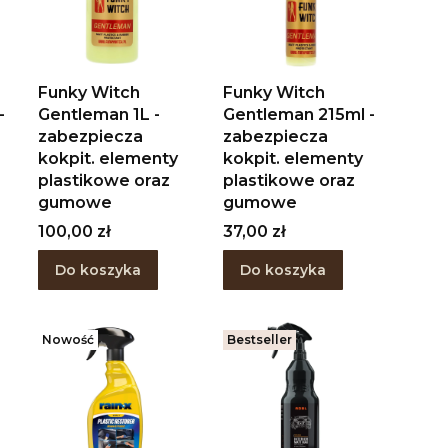
Funky Witch
Funky Witch
-
Gentleman 1L -
Gentleman 215ml -
zabezpiecza
zabezpiecza
kokpit. elementy
kokpit. elementy
plastikowe oraz
plastikowe oraz
gumowe
gumowe
Cena
Cena
100,00 zł
37,00 zł
Do koszyka
Do koszyka
Nowość
Bestseller