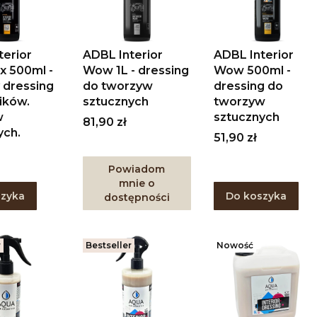
terior
ADBL Interior
ADBL Interior
x 500ml -
Wow 1L - dressing
Wow 500ml -
dressing
do tworzyw
dressing do
ików.
sztucznych
tworzyw
w
sztucznych
Cena
81,90 zł
ych.
Cena
51,90 zł
Powiadom
mnie o
szyka
Do koszyka
dostępności
r
Bestseller
Nowość