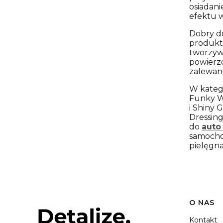
osiadani
efektu 
Dobry dr
produkty
tworzyw 
powierzc
zalewani
W katego
Funky Wi
i Shiny 
Dressing
do
auto
samoch
pielęgna
Link
O NAS
Kontakt