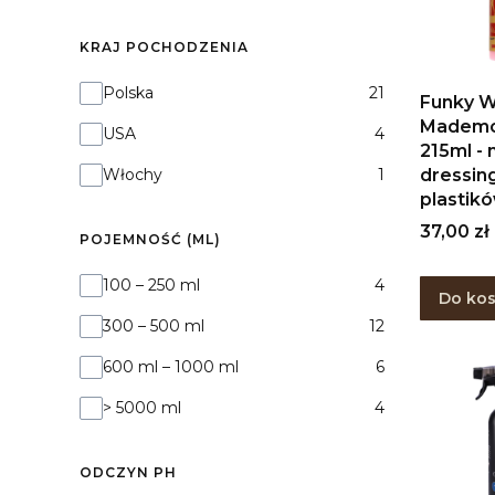
KRAJ POCHODZENIA
Kraj pochodzenia
Polska
21
Funky W
Mademo
USA
4
215ml -
dressin
Włochy
1
plastik
Cena
37,00 zł
POJEMNOŚĆ (ML)
Pojemność (ml)
100 – 250 ml
4
Do ko
300 – 500 ml
12
600 ml – 1000 ml
6
> 5000 ml
4
ODCZYN PH