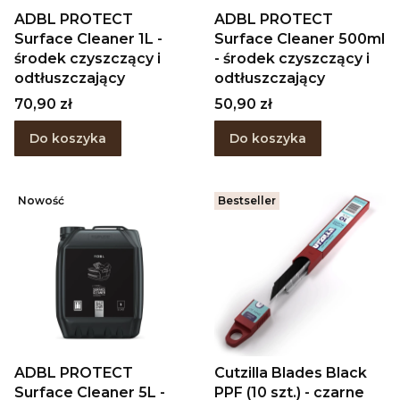
ADBL PROTECT
ADBL PROTECT
Surface Cleaner 1L -
Surface Cleaner 500ml
środek czyszczący i
- środek czyszczący i
odtłuszczający
odtłuszczający
Cena
Cena
70,90 zł
50,90 zł
Do koszyka
Do koszyka
Nowość
Bestseller
ADBL PROTECT
Cutzilla Blades Black
Surface Cleaner 5L -
PPF (10 szt.) - czarne