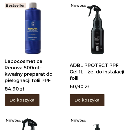
Bestseller
Nowość
Labocosmetica
ADBL PROTECT PPF
Renova 500ml -
Gel 1L - żel do instalacji
kwaśny preparat do
folii
pielęgnacji folii PPF
Cena
60,90 zł
Cena
84,90 zł
Do koszyka
Do koszyka
Nowość
Nowość