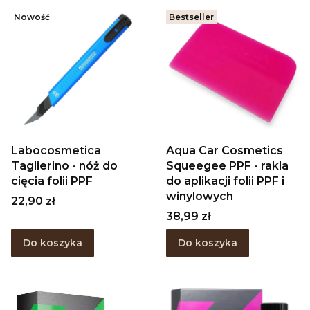
Nowość
Bestseller
Labocosmetica
Aqua Car Cosmetics
Taglierino - nóż do
Squeegee PPF - rakla
cięcia folii PPF
do aplikacji folii PPF i
winylowych
Cena
22,90 zł
Cena
38,99 zł
Do koszyka
Do koszyka