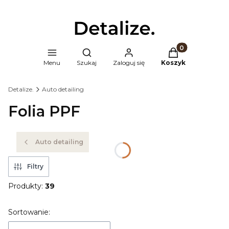
Produkty w kosz
Otwórz wyszukiwarkę
Menu
Szukaj
Zaloguj się
Koszyk
Detalize.
Auto detailing
Folia PPF
Auto detailing
Filtry
Produkty:
39
Lista produktów
Sortowanie: