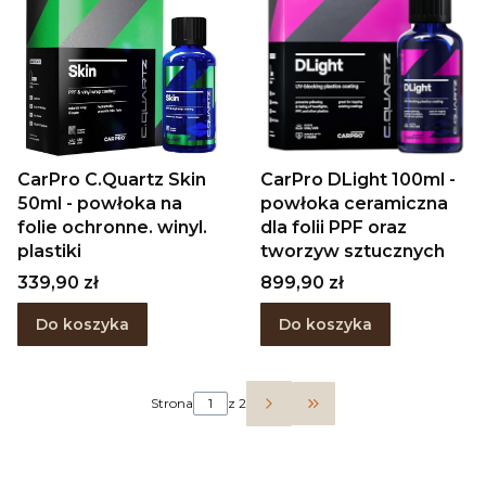
CarPro C.Quartz Skin
CarPro DLight 100ml -
50ml - powłoka na
powłoka ceramiczna
folie ochronne. winyl.
dla folii PPF oraz
plastiki
tworzyw sztucznych
Cena
Cena
339,90 zł
899,90 zł
Do koszyka
Do koszyka
Strona
z 2
Przejdź do ostatniej 