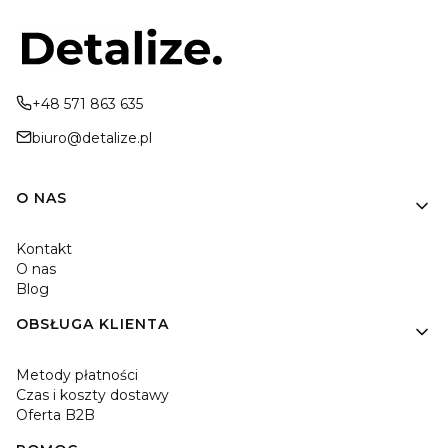
+48 571 863 635
biuro@detalize.pl
Linki w stopce
O NAS
Kontakt
O nas
Blog
OBSŁUGA KLIENTA
Metody płatności
Czas i koszty dostawy
Oferta B2B