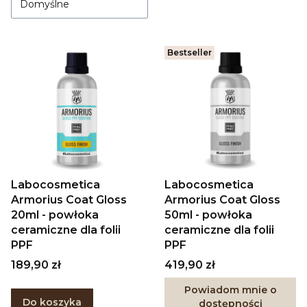
Domyślne
Bestseller
Labocosmetica
Labocosmetica
Armorius Coat Gloss
Armorius Coat Gloss
20ml - powłoka
50ml - powłoka
ceramiczne dla folii
ceramiczne dla folii
PPF
PPF
Cena
Cena
189,90 zł
419,90 zł
Powiadom mnie o
Do koszyka
dostępności