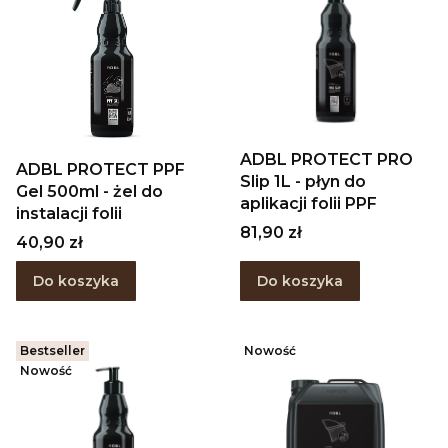
ADBL PROTECT PRO
ADBL PROTECT PPF
Slip 1L - płyn do
Gel 500ml - żel do
aplikacji folii PPF
instalacji folii
Cena
81,90 zł
Cena
40,90 zł
Do koszyka
Do koszyka
Bestseller
Nowość
Nowość