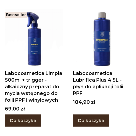
Bestseller
Labocosmetica Limpia
Labocosmetica
500ml + trigger -
Lubrifica Plus 4.5L -
alkaiczny preparat do
płyn do aplikacji folii
mycia wstępnego do
PPF
folii PPF i winylowych
Cena
184,90 zł
Cena
69,00 zł
Do koszyka
Do koszyka