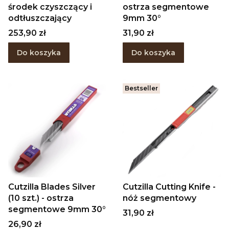
środek czyszczący i
ostrza segmentowe
odtłuszczający
9mm 30°
Cena
Cena
253,90 zł
31,90 zł
Do koszyka
Do koszyka
Bestseller
Cutzilla Blades Silver
Cutzilla Cutting Knife -
(10 szt.) - ostrza
nóż segmentowy
segmentowe 9mm 30°
Cena
31,90 zł
Cena
26,90 zł