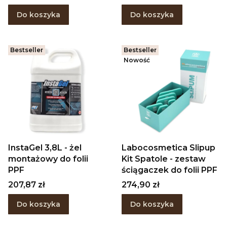
Do koszyka
Do koszyka
Bestseller
Bestseller
Nowość
InstaGel 3,8L - żel
Labocosmetica Slipup
montażowy do folii
Kit Spatole - zestaw
PPF
ściągaczek do folii PPF
Cena
Cena
207,87 zł
274,90 zł
Do koszyka
Do koszyka