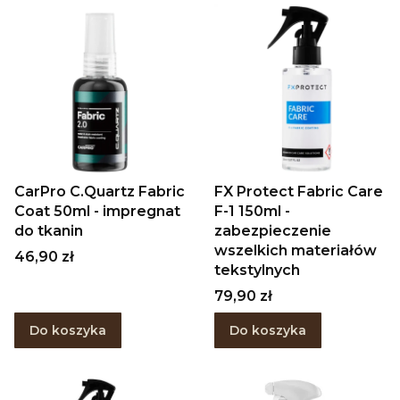
CarPro C.Quartz Fabric
FX Protect Fabric Care
Coat 50ml - impregnat
F-1 150ml -
do tkanin
zabezpieczenie
wszelkich materiałów
Cena
46,90 zł
tekstylnych
Cena
79,90 zł
Do koszyka
Do koszyka