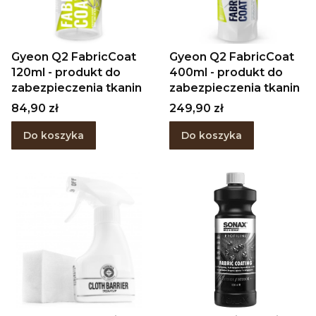
Gyeon Q2 FabricCoat
Gyeon Q2 FabricCoat
120ml - produkt do
400ml - produkt do
zabezpieczenia tkanin
zabezpieczenia tkanin
Cena
Cena
84,90 zł
249,90 zł
Do koszyka
Do koszyka