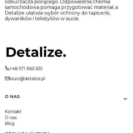
odkurzacza piorącego. Odpowiednia
chemia
samochodowa
pomaga przygotować materiał, a
Detalize ułatwia wybór ochrony do tapicerki,
dywaników i tekstyliów w aucie.
+48 571 863 635
biuro@detalize.pl
Linki w stopce
O NAS
Kontakt
O nas
Blog