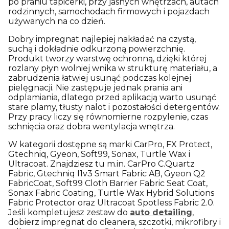
po praniu tapicerki, przy jasnych wnętrzach, autach
rodzinnych, samochodach firmowych i pojazdach
używanych na co dzień.
Dobry impregnat najlepiej nakładać na czystą,
suchą i dokładnie odkurzoną powierzchnię.
Produkt tworzy warstwę ochronną, dzięki której
rozlany płyn wolniej wnika w strukturę materiału, a
zabrudzenia łatwiej usunąć podczas kolejnej
pielęgnacji. Nie zastępuje jednak prania ani
odplamiania, dlatego przed aplikacją warto usunąć
stare plamy, tłusty nalot i pozostałości detergentów.
Przy pracy liczy się równomierne rozpylenie, czas
schnięcia oraz dobra wentylacja wnętrza.
W kategorii dostępne są marki CarPro, FX Protect,
Gtechniq, Gyeon, Soft99, Sonax, Turtle Wax i
Ultracoat. Znajdziesz tu m.in. CarPro C.Quartz
Fabric, Gtechniq I1v3 Smart Fabric AB, Gyeon Q2
FabricCoat, Soft99 Cloth Barrier Fabric Seat Coat,
Sonax Fabric Coating, Turtle Wax Hybrid Solutions
Fabric Protector oraz Ultracoat Spotless Fabric 2.0.
Jeśli kompletujesz zestaw do
auto detailing
,
dobierz impregnat do cleanera, szczotki, mikrofibry i