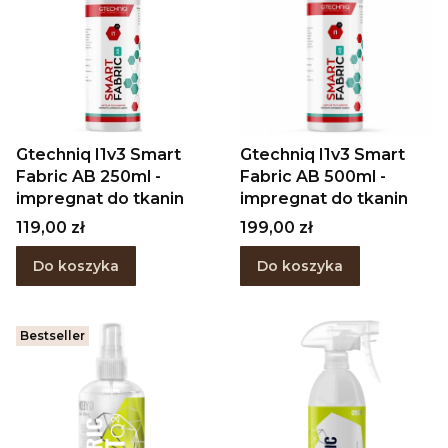
Gtechniq I1v3 Smart
Gtechniq I1v3 Smart
Fabric AB 250ml -
Fabric AB 500ml -
impregnat do tkanin
impregnat do tkanin
Cena
Cena
119,00 zł
199,00 zł
Do koszyka
Do koszyka
Bestseller