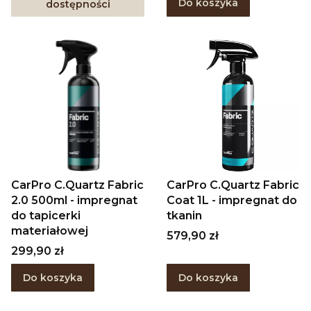
Do koszyka
dostępności
CarPro C.Quartz Fabric
CarPro C.Quartz Fabric
2.0 500ml - impregnat
Coat 1L - impregnat do
do tapicerki
tkanin
materiałowej
Cena
579,90 zł
Cena
299,90 zł
Do koszyka
Do koszyka