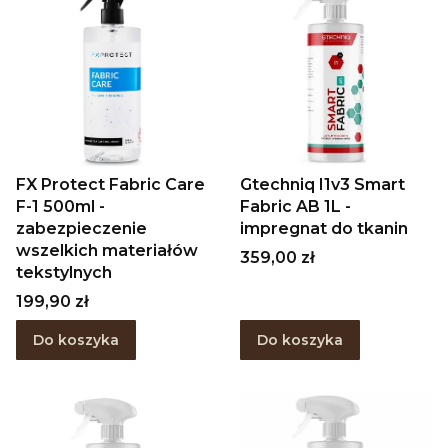
FX Protect Fabric Care
Gtechniq I1v3 Smart
F-1 500ml -
Fabric AB 1L -
zabezpieczenie
impregnat do tkanin
wszelkich materiałów
Cena
359,00 zł
tekstylnych
Cena
199,90 zł
Do koszyka
Do koszyka