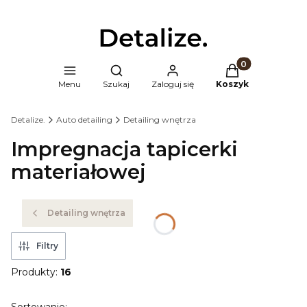
Produkty w kosz
Otwórz wyszukiwarkę
Menu
Szukaj
Zaloguj się
Koszyk
Detalize.
Auto detailing
Detailing wnętrza
Impregnacja tapicerki
materiałowej
Detailing wnętrza
Filtry
Produkty:
16