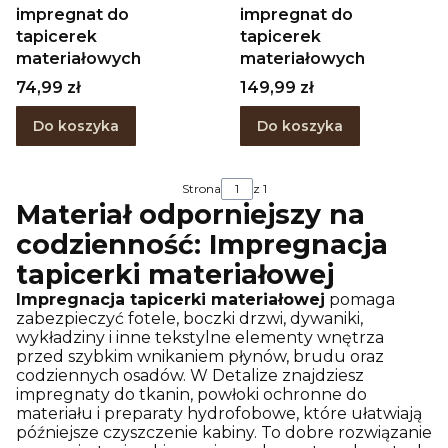
impregnat do
impregnat do
tapicerek
tapicerek
materiałowych
materiałowych
Cena
Cena
74,99 zł
149,99 zł
Do koszyka
Do koszyka
Strona
z 1
Materiał odporniejszy na
codzienność:
Impregnacja
tapicerki materiałowej
Impregnacja tapicerki materiałowej
pomaga
zabezpieczyć fotele, boczki drzwi, dywaniki,
wykładziny i inne tekstylne elementy wnętrza
przed szybkim wnikaniem płynów, brudu oraz
codziennych osadów. W Detalize znajdziesz
impregnaty do tkanin, powłoki ochronne do
materiału i preparaty hydrofobowe, które ułatwiają
późniejsze czyszczenie kabiny. To dobre rozwiązanie