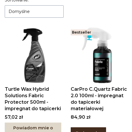
Lista produktów
Sortowanie:
Domyślne
Bestseller
Turtle Wax Hybrid
CarPro C.Quartz Fabric
Solutions Fabric
2.0 100ml - impregnat
Protector 500ml -
do tapicerki
impregnat do tapicerki
materiałowej
Cena
Cena
57,02 zł
84,90 zł
Powiadom mnie o