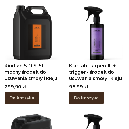
KiurLab S.O.S. 5L -
KiurLab Tarpen 1L +
mocny środek do
trigger - środek do
usuwania smoły i kleju
usuwania smoły i kleju
Cena
Cena
299,90 zł
96,99 zł
Do koszyka
Do koszyka