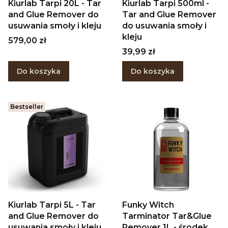
Kiurlab Tarpi 20L - Tar
Kiurlab Tarpi 500ml -
and Glue Remover do
Tar and Glue Remover
usuwania smoły i kleju
do usuwania smoły i
kleju
Cena
579,00 zł
Cena
39,99 zł
Do koszyka
Do koszyka
Bestseller
Kiurlab Tarpi 5L - Tar
Funky Witch
and Glue Remover do
Tarminator Tar&Glue
usuwania smoły i kleju
Remover 1L - środek