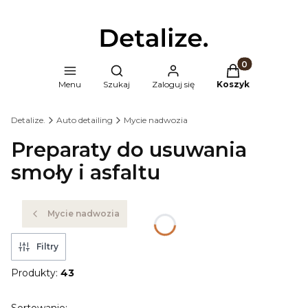
Produkty w kosz
Otwórz wyszukiwarkę
Menu
Szukaj
Zaloguj się
Koszyk
Detalize.
Auto detailing
Mycie nadwozia
Preparaty do usuwania
smoły i asfaltu
Mycie nadwozia
Filtry
Produkty:
43