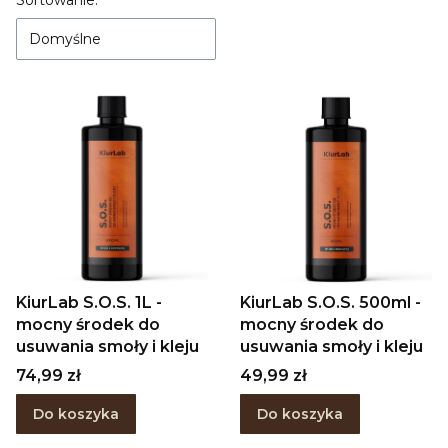
Lista produktów
Sortowanie:
Domyślne
KiurLab S.O.S. 1L -
KiurLab S.O.S. 500ml -
mocny środek do
mocny środek do
usuwania smoły i kleju
usuwania smoły i kleju
Cena
Cena
74,99 zł
49,99 zł
Do koszyka
Do koszyka