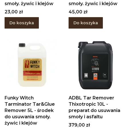
smoły. żywic i klejów
smoły. żywic i klejów
Cena
Cena
23,00 zł
45,00 zł
Do koszyka
Do koszyka
Funky Witch
ADBL Tar Remover
Tarminator Tar&Glue
Thixotropic 10L -
Remover 5L - środek
preparat do usuwania
do usuwania smoły.
smoły i asfaltu
żywic i klejów
Cena
379,00 zł