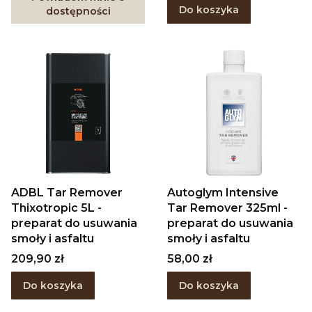
Do koszyka
dostępności
ADBL Tar Remover
Autoglym Intensive
Thixotropic 5L -
Tar Remover 325ml -
preparat do usuwania
preparat do usuwania
smoły i asfaltu
smoły i asfaltu
Cena
Cena
209,90 zł
58,00 zł
Do koszyka
Do koszyka