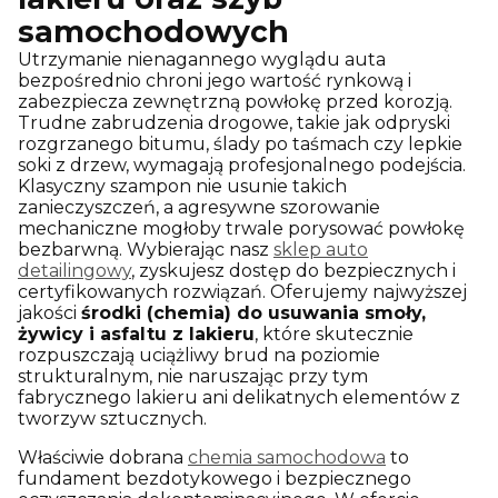
samochodowych
Utrzymanie nienagannego wyglądu auta
bezpośrednio chroni jego wartość rynkową i
zabezpiecza zewnętrzną powłokę przed korozją.
Trudne zabrudzenia drogowe, takie jak odpryski
rozgrzanego bitumu, ślady po taśmach czy lepkie
soki z drzew, wymagają profesjonalnego podejścia.
Klasyczny szampon nie usunie takich
zanieczyszczeń, a agresywne szorowanie
mechaniczne mogłoby trwale porysować powłokę
bezbarwną. Wybierając nasz
sklep auto
detailingowy
, zyskujesz dostęp do bezpiecznych i
certyfikowanych rozwiązań. Oferujemy najwyższej
jakości
środki (chemia) do usuwania smoły,
żywicy i asfaltu z lakieru
, które skutecznie
rozpuszczają uciążliwy brud na poziomie
strukturalnym, nie naruszając przy tym
fabrycznego lakieru ani delikatnych elementów z
tworzyw sztucznych.
Właściwie dobrana
chemia samochodowa
to
fundament bezdotykowego i bezpiecznego