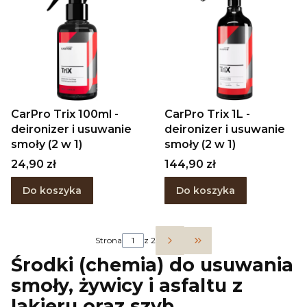
CarPro Trix 100ml -
CarPro Trix 1L -
deironizer i usuwanie
deironizer i usuwanie
smoły (2 w 1)
smoły (2 w 1)
Cena
Cena
24,90 zł
144,90 zł
Do koszyka
Do koszyka
Strona
z 2
Przejdź do ostatniej 
Środki (chemia) do usuwania
smoły, żywicy i asfaltu z
lakieru oraz szyb