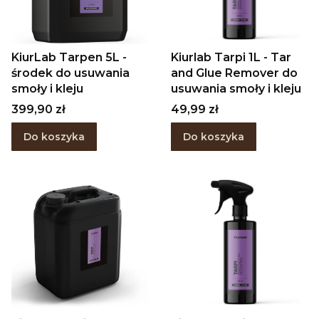
KiurLab Tarpen 5L -
Kiurlab Tarpi 1L - Tar
środek do usuwania
and Glue Remover do
smoły i kleju
usuwania smoły i kleju
Cena
Cena
399,90 zł
49,99 zł
Do koszyka
Do koszyka