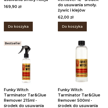
do usuwania smoły.
Cena
169,90 zł
żywic i klejów
Cena
62,00 zł
Do koszyka
Do koszyka
Bestseller
Funky Witch
Funky Witch
Tarminator Tar&Glue
Tarminator Tar&Glue
Remover 215ml -
Remover 500ml -
środek do usuwania
środek do usuwania