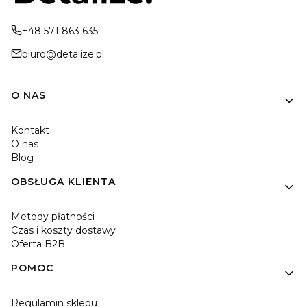
+48 571 863 635
biuro@detalize.pl
Linki w stopce
O NAS
Kontakt
O nas
Blog
OBSŁUGA KLIENTA
Metody płatności
Czas i koszty dostawy
Oferta B2B
POMOC
Regulamin sklepu