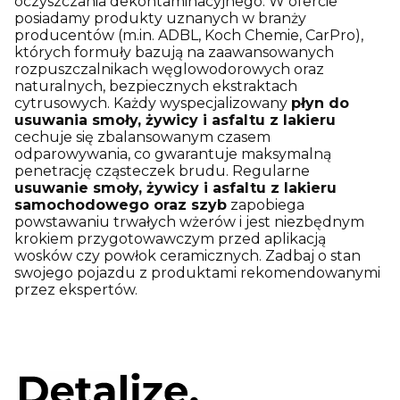
oczyszczania dekontaminacyjnego. W ofercie
posiadamy produkty uznanych w branży
producentów (m.in. ADBL, Koch Chemie, CarPro),
których formuły bazują na zaawansowanych
rozpuszczalnikach węglowodorowych oraz
naturalnych, bezpiecznych ekstraktach
cytrusowych. Każdy wyspecjalizowany
płyn do
usuwania smoły, żywicy i asfaltu z lakieru
cechuje się zbalansowanym czasem
odparowywania, co gwarantuje maksymalną
penetrację cząsteczek brudu. Regularne
usuwanie smoły, żywicy i asfaltu z lakieru
samochodowego oraz szyb
zapobiega
powstawaniu trwałych wżerów i jest niezbędnym
krokiem przygotowawczym przed aplikacją
wosków czy powłok ceramicznych. Zadbaj o stan
swojego pojazdu z produktami rekomendowanymi
przez ekspertów.