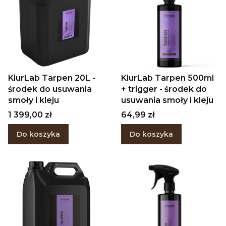
KiurLab Tarpen 20L -
KiurLab Tarpen 500ml
środek do usuwania
+ trigger - środek do
smoły i kleju
usuwania smoły i kleju
Cena
Cena
1 399,00 zł
64,99 zł
Do koszyka
Do koszyka