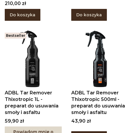
Cena
210,00 zł
Do koszyka
Do koszyka
Bestseller
ADBL Tar Remover
ADBL Tar Remover
Thixotropic 1L -
Thixotropic 500ml -
preparat do usuwania
preparat do usuwania
smoły i asfaltu
smoły i asfaltu
Cena
Cena
59,90 zł
43,90 zł
Powiadom mnie o