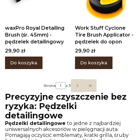
waxPro Royal Detailing
Work Stuff Cyclone
Brush (śr. 45mm) -
Tire Brush Applicator -
pędzelek detailingowy
pędzelek do opon
Cena
Cena
29,90 zł
29,90 zł
Do koszyka
Do koszyka
Strona
z 3
Przejdź do ostatniej 
Precyzyjne czyszczenie bez
ryzyka:
Pędzelki
detailingowe
Pędzelki detailingowe
to jedne z najbardziej
uniwersalnych akcesoriów w pielęgnacji auta.
Pomagają oczyścić emblematy, kratki grilla, śruby