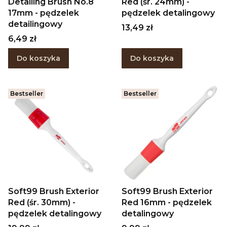
Detailing Brush No.8
Red (śr. 24mm) -
17mm - pędzelek
pędzelek detalingowy
detailingowy
Cena
13,49 zł
Cena
6,49 zł
Do koszyka
Do koszyka
Bestseller
Bestseller
Soft99 Brush Exterior
Soft99 Brush Exterior
Red (śr. 30mm) -
Red 16mm - pędzelek
pędzelek detalingowy
detalingowy