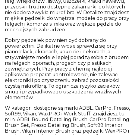
felg, wnęki drzwi, listwy, uszczelki, kratki nawiewu,
przyciski i trudno dostępne zakamarki, do których
nie dociera zwykła mikrofibra. W Detalize znajdziesz
miękkie pędzelki do wnętrza, modele do pracy przy
felgach i komorze silnika oraz większe pędzle do
mocniejszych zabrudzeń.
Dobry pędzelek powinien być dobrany do
powierzchni. Delikatne włosie sprawdzi się przy
piano black, ekranach, kokpicie i dekorach, a
sztywniejsze modele lepiej poradzą sobie z brudem
na felgach, oponach, progach czy plastikach
zewnętrznych. Przy pracy z chemią najlepiej
aplikować preparat kontrolowanie, nie zalewać
elektroniki i po czyszczeniu zebrać pozostałości
czystą mikrofibrą. To ogranicza ryzyko zacieków,
smug i przypadkowego uszkodzenia wrażliwych
elementów.
W kategorii dostępne są marki ADBL, CarPro, Fresso,
Soft99, Vikan, WaxPRO i Work Stuff. Znajdziesz tu
m.in. ADBL Round Detailing Brush, CarPro Detailing
Brush Set, Fresso Detailing Brush, Soft99 Interior
Brush, Vikan Interior Brush oraz pędzelki WaxPRO i