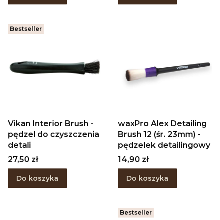
Bestseller
Vikan Interior Brush -
waxPro Alex Detailing
pędzel do czyszczenia
Brush 12 (śr. 23mm) -
detali
pędzelek detailingowy
Cena
Cena
27,50 zł
14,90 zł
Do koszyka
Do koszyka
Bestseller