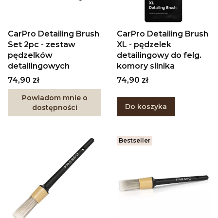
CarPro Detailing Brush
CarPro Detailing Brush
Set 2pc - zestaw
XL - pędzelek
pędzelków
detailingowy do felg.
detailingowych
komory silnika
Cena
Cena
74,90 zł
74,90 zł
Powiadom mnie o
Do koszyka
dostępności
Bestseller