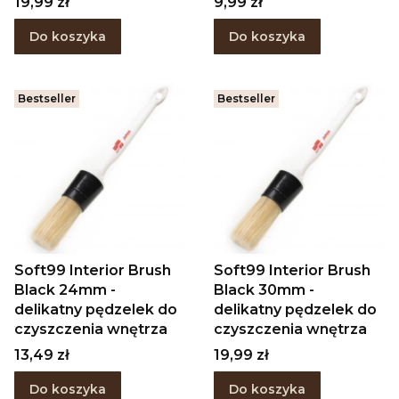
Cena
Cena
19,99 zł
9,99 zł
Do koszyka
Do koszyka
Bestseller
Bestseller
Soft99 Interior Brush
Soft99 Interior Brush
Black 24mm -
Black 30mm -
delikatny pędzelek do
delikatny pędzelek do
czyszczenia wnętrza
czyszczenia wnętrza
Cena
Cena
13,49 zł
19,99 zł
Do koszyka
Do koszyka