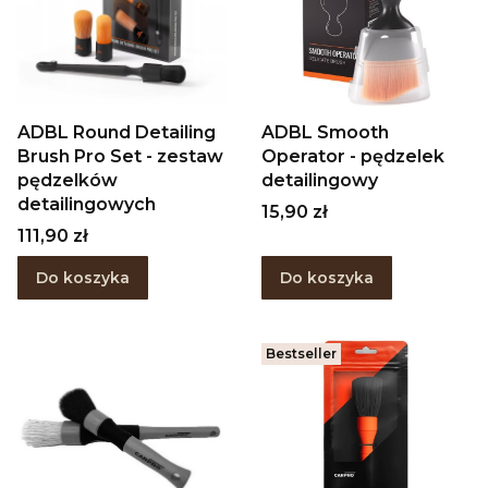
ADBL Round Detailing
ADBL Smooth
Brush Pro Set - zestaw
Operator - pędzelek
pędzelków
detailingowy
detailingowych
Cena
15,90 zł
Cena
111,90 zł
Do koszyka
Do koszyka
Bestseller