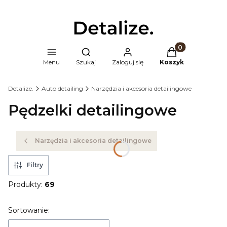
Produkty w kosz
Otwórz wyszukiwarkę
Menu
Szukaj
Zaloguj się
Koszyk
Detalize.
Auto detailing
Narzędzia i akcesoria detailingowe
Pędzelki detailingowe
Narzędzia i akcesoria detailingowe
Filtry
Produkty:
69
Lista produktów
Sortowanie: