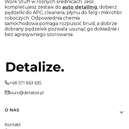
Work Stuff w różnych średnicach. Jeśli
kompletujesz zestaw do
auto detailing
, dobierz
pędzelki do APC, cleanera, płynu do felg i mikrofibr
roboczych. Odpowiednia
chemia
samochodowa
pomaga rozpuścić brud, a dobrze
dobrany pędzelek pozwala usunąć go dokładnie i
bez agresywnego szorowania.
+48 571 863 635
biuro@detalize.pl
Linki w stopce
O NAS
Kontakt