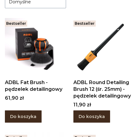
Domyślne
Bestseller
Bestseller
ADBL Fat Brush -
ADBL Round Detailing
pędzelek detailingowy
Brush 12 (śr. 25mm) -
pędzelek detailingowy
Cena
61,90 zł
Cena
11,90 zł
Do koszyka
Do koszyka