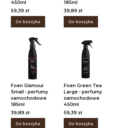
450ml
185ml
Cena
Cena
59,39 zł
39,89 zł
Do koszyka
Do koszyka
Foen Glamour
Foen Green Tea
Small - perfumy
Large - perfumy
samochodowe
samochodowe
185ml
450ml
Cena
Cena
39,89 zł
59,39 zł
Do koszyka
Do koszyka