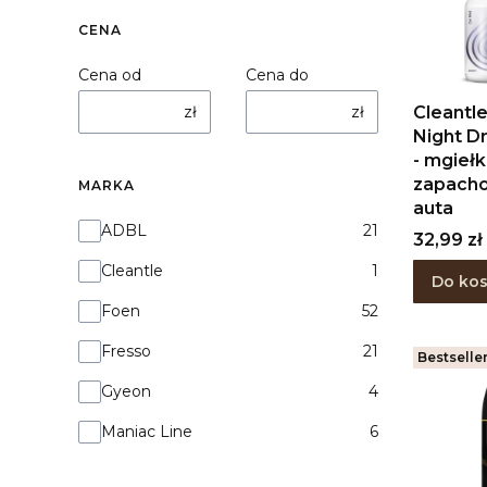
CENA
Cena od
Cena do
zł
zł
Cleantle
Night D
- mgieł
zapach
MARKA
auta
Marka
ADBL
21
Cena
32,99 zł
Cleantle
1
Do ko
Foen
52
Fresso
21
Bestselle
Gyeon
4
Maniac Line
6