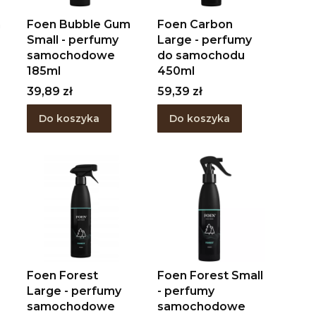
m
Foen Bubble Gum
Foen Carbon
Small - perfumy
Large - perfumy
samochodowe
do samochodu
185ml
450ml
Cena
Cena
39,89 zł
59,39 zł
Do koszyka
Do koszyka
Foen Forest
Foen Forest Small
Large - perfumy
- perfumy
samochodowe
samochodowe