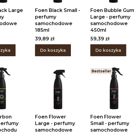
ack Large
Foen Black Small -
Foen Bubble Gu
my
perfumy
Large - perfumy
hodowe
samochodowe
samochodowe
185ml
450ml
Cena
Cena
39,89 zł
59,39 zł
szyka
Do koszyka
Do koszyka
Bestseller
arbon
Foen Flower
Foen Flower
 perfumy
Large - perfumy
Small - perfumy
ochodu
samochodowe
samochodowe