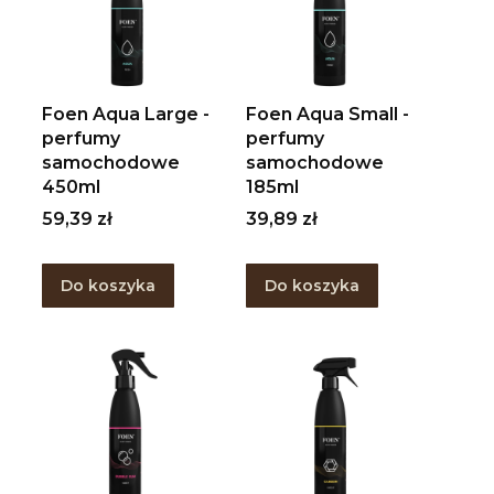
Foen Aqua Large -
Foen Aqua Small -
perfumy
perfumy
samochodowe
samochodowe
450ml
185ml
Cena
Cena
59,39 zł
39,89 zł
Do koszyka
Do koszyka