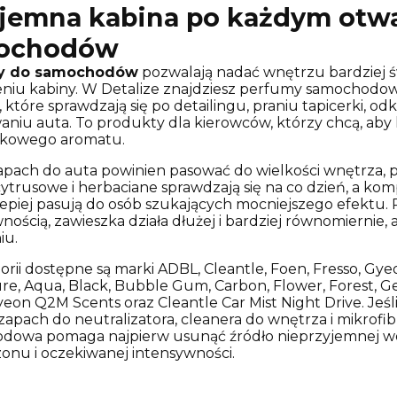
jemna kabina po każdym otwa
ochodów
y do samochodów
pozwalają nadać wnętrzu bardziej ś
niu kabiny. W Detalize znajdziesz perfumy samochodowe
 które sprawdzają się po detailingu, praniu tapicerki,
niu auta. To produkty dla kierowców, którzy chcą, aby 
kowego aromatu.
pach do auta powinien pasować do wielkości wnętrza, por
cytrusowe i herbaciane sprawdzają się na co dzień, a k
lepiej pasują do osób szukających mocniejszego efektu.
nością, zawieszka działa dłużej i bardziej równomiernie,
iu.
rii dostępne są marki ADBL, Cleantle, Foen, Fresso, Gyeo
e, Aqua, Black, Bubble Gum, Carbon, Flower, Forest, G
yeon Q2M Scents oraz Cleantle Car Mist Night Drive. Je
zapach do neutralizatora, cleanera do wnętrza i mikrof
odowa
pomaga najpierw usunąć źródło nieprzyjemnej won
zonu i oczekiwanej intensywności.