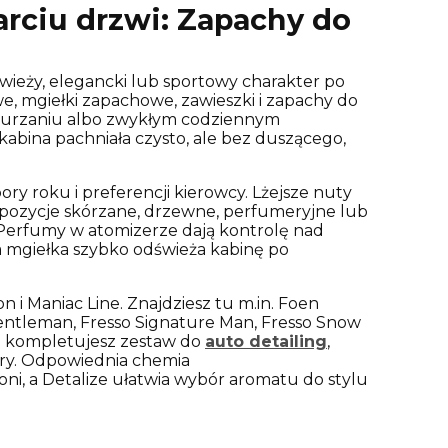
rciu drzwi:
Zapachy do
wieży, elegancki lub sportowy charakter po
, mgiełki zapachowe, zawieszki i zapachy do
 odkurzaniu albo zwykłym codziennym
kabina pachniała czysto, ale bez duszącego,
y roku i preferencji kierowcy. Lżejsze nuty
ompozycje skórzane, drzewne, perfumeryjne lub
 Perfumy w atomizerze dają kontrolę nad
 a mgiełka szybko odświeża kabinę po
n i Maniac Line. Znajdziesz tu m.in. Foen
entleman, Fresso Signature Man, Fresso Snow
śli kompletujesz zestaw do
auto detailing
,
ibry. Odpowiednia
chemia
i, a Detalize ułatwia wybór aromatu do stylu