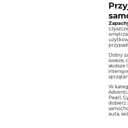
Przy
sam
Zapach
czyszcze
wnętrza,
użytkowa
przypad
Dobry za
świeże, 
słodsze 
intensyw
sprzątan
W katego
Adventur
Pearl, G
dobierz 
samoch
auta, se