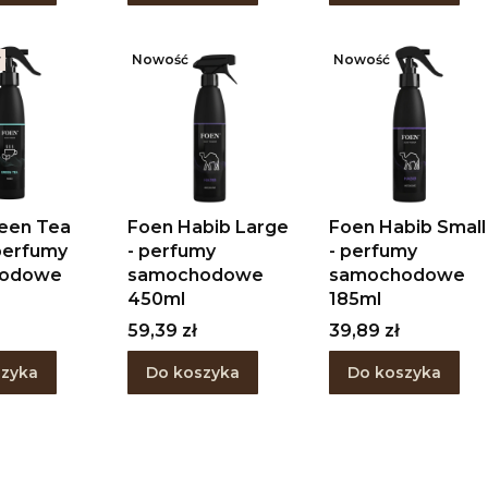
r
Nowość
Nowość
een Tea
Foen Habib Large
Foen Habib Small
 perfumy
- perfumy
- perfumy
hodowe
samochodowe
samochodowe
450ml
185ml
Cena
Cena
59,39 zł
39,89 zł
szyka
Do koszyka
Do koszyka