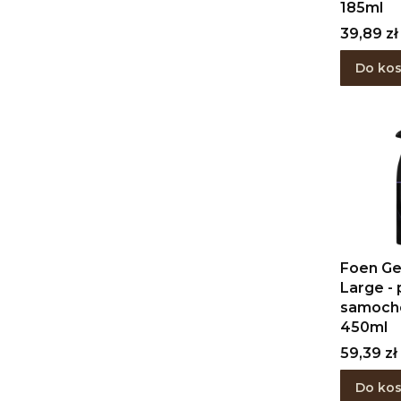
185ml
Cena
39,89 zł
Do ko
Foen G
Large -
samoc
450ml
Cena
59,39 zł
Do ko