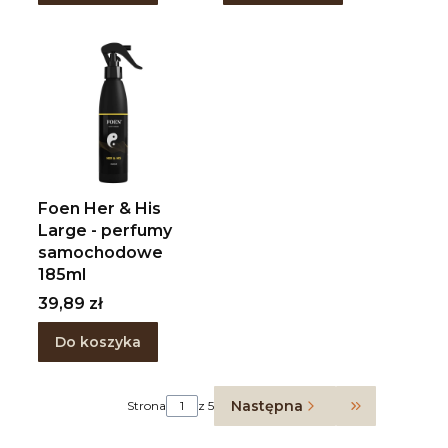
Foen Her & His
Large - perfumy
samochodowe
185ml
Cena
39,89 zł
Do koszyka
Następna
Strona
z 5
Przejdź do o