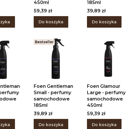
450ml
185ml
Cena
Cena
59,39 zł
39,89 zł
szyka
Do koszyka
Do koszyka
Bestseller
entleman
Foen Gentleman
Foen Glamour
 perfumy
Small - perfumy
Large - perfumy
hodowe
samochodowe
samochodowe
185ml
450ml
Cena
Cena
39,89 zł
59,39 zł
szyka
Do koszyka
Do koszyka