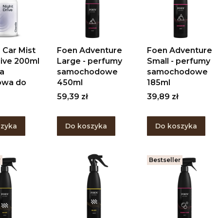
 Car Mist
Foen Adventure
Foen Adventure
rive 200ml
Large - perfumy
Small - perfumy
ka
samochodowe
samochodowe
owa do
450ml
185ml
Cena
Cena
59,39 zł
39,89 zł
szyka
Do koszyka
Do koszyka
r
Bestseller