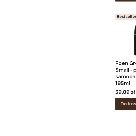
Bestselle
Foen Gr
Small -
samoc
185ml
Cena
39,89 zł
Do ko