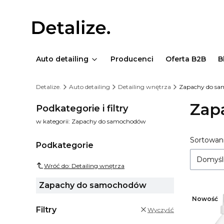
Auto detailing
Producenci
Oferta B2B
B
Detalize.
Auto detailing
Detailing wnętrza
Zapachy do s
Zap
Podkategorie i filtry
w kategorii: Zapachy do samochodów
List
Sortowani
Podkategorie
Domyśl
Wróć do: Detailing wnętrza
Zapachy do samochodów
Nowość
Filtry
Wyczyść