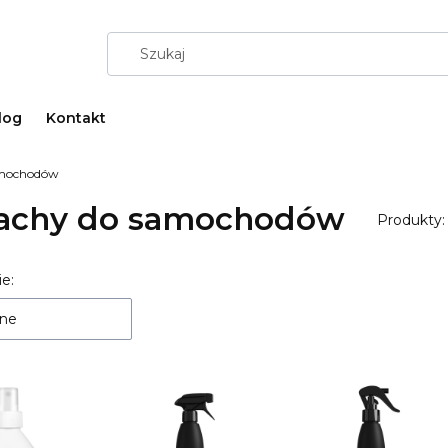
log
Kontakt
amochodów
achy do samochodów
Produkty
a produktów
e:
ne