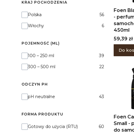
KRAJ POCHODZENIA
Foen Bl
Kraj pochodzenia
Polska
56
- perfu
samoc
Włochy
6
450ml
Cena
59,39 zł
POJEMNOŚĆ (ML)
Do ko
Pojemność (ml)
100 – 250 ml
39
300 – 500 ml
22
ODCZYN PH
Odczyn pH
pH neutralne
43
FORMA PRODUKTU
Foen C
Small -
Forma produktu
Gotowy do użycia (RTU)
60
do sam