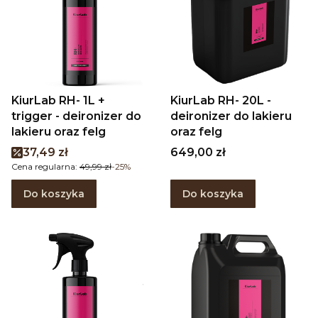
KiurLab RH- 1L +
KiurLab RH- 20L -
trigger - deironizer do
deironizer do lakieru
lakieru oraz felg
oraz felg
Cena promocyjna
Cena
37,49 zł
649,00 zł
Cena regularna:
49,99 zł
-25%
Do koszyka
Do koszyka