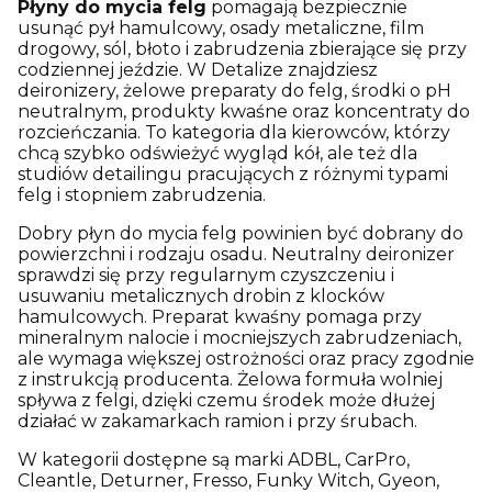
Płyny do mycia felg
pomagają bezpiecznie
usunąć pył hamulcowy, osady metaliczne, film
drogowy, sól, błoto i zabrudzenia zbierające się przy
codziennej jeździe. W Detalize znajdziesz
deironizery, żelowe preparaty do felg, środki o pH
neutralnym, produkty kwaśne oraz koncentraty do
rozcieńczania. To kategoria dla kierowców, którzy
chcą szybko odświeżyć wygląd kół, ale też dla
studiów detailingu pracujących z różnymi typami
felg i stopniem zabrudzenia.
Dobry płyn do mycia felg powinien być dobrany do
powierzchni i rodzaju osadu. Neutralny deironizer
sprawdzi się przy regularnym czyszczeniu i
usuwaniu metalicznych drobin z klocków
hamulcowych. Preparat kwaśny pomaga przy
mineralnym nalocie i mocniejszych zabrudzeniach,
ale wymaga większej ostrożności oraz pracy zgodnie
z instrukcją producenta. Żelowa formuła wolniej
spływa z felgi, dzięki czemu środek może dłużej
działać w zakamarkach ramion i przy śrubach.
W kategorii dostępne są marki ADBL, CarPro,
Cleantle, Deturner, Fresso, Funky Witch, Gyeon,