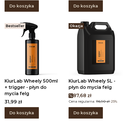
Do koszyka
Do koszyka
Bestseller
Okazja
KiurLab Wheely 500ml
KiurLab Wheely 5L -
+ trigger - płyn do
płyn do mycia felg
mycia felg
Cena promocyjna
87,68 zł
Cena
31,99 zł
Cena regularna:
116,90 zł
-25%
Do koszyka
Do koszyka