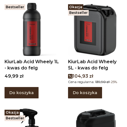
Bestseller
Okazja
Bestseller
KiurLab Acid Wheely 1L
KiurLab Acid Wheely
- kwas do felg
5L - kwas do felg
Cena
Cena promocyjna
49,99 zł
104,93 zł
Cena regularna:
139,90 zł
-25%
Do koszyka
Do koszyka
Okazja
Bestseller