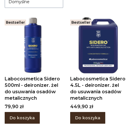
Domyślne
Bestseller
Bestseller
Labocosmetica Sidero
Labocosmetica Sidero
500ml - deironizer. żel
4.5L - deironizer. żel
do usuwania osadów
do usuwania osadów
metalicznych
metalicznych
Cena
Cena
79,90 zł
449,90 zł
Do koszyka
Do koszyka