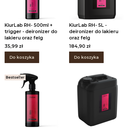
KiurLab RH- 500ml +
KiurLab RH- 5L -
trigger - deironizer do
deironizer do lakieru
lakieru oraz felg
oraz felg
Cena
Cena
35,99 zł
184,90 zł
Do koszyka
Do koszyka
Bestseller