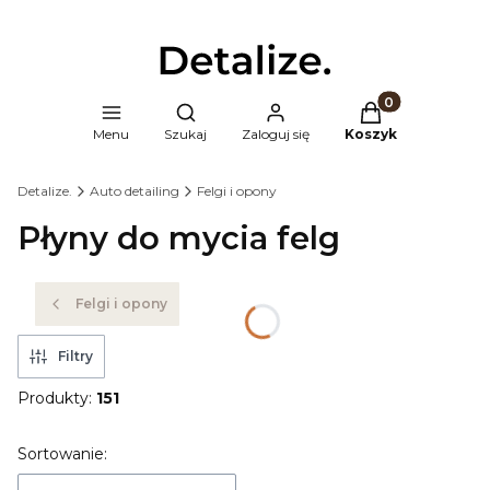
Produkty w kosz
Otwórz wyszukiwarkę
Menu
Szukaj
Zaloguj się
Koszyk
Detalize.
Auto detailing
Felgi i opony
Płyny do mycia felg
Felgi i opony
Filtry
Produkty:
151
Lista produktów
Sortowanie: