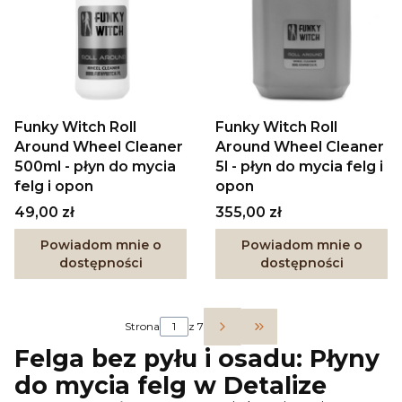
Funky Witch Roll
Funky Witch Roll
Around Wheel Cleaner
Around Wheel Cleaner
500ml - płyn do mycia
5l - płyn do mycia felg i
felg i opon
opon
Cena
Cena
49,00 zł
355,00 zł
Powiadom mnie o
Powiadom mnie o
dostępności
dostępności
Strona
z 7
Przejdź do ostatniej 
Felga bez pyłu i osadu:
Płyny
do mycia felg
w Detalize