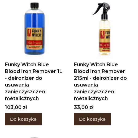
Funky Witch Blue
Funky Witch Blue
Blood Iron Remover 1L
Blood Iron Remover
- deironizer do
215ml - deironizer do
usuwania
usuwania
zanieczyszczeń
zanieczyszczeń
metalicznych
metalicznych
Cena
Cena
103,00 zł
33,00 zł
Do koszyka
Do koszyka