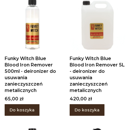
Funky Witch Blue
Funky Witch Blue
Blood Iron Remover
Blood Iron Remover 5L
500ml - deironizer do
- deironizer do
usuwania
usuwania
zanieczyszczeń
zanieczyszczeń
metalicznych
metalicznych
Cena
Cena
65,00 zł
420,00 zł
Do koszyka
Do koszyka