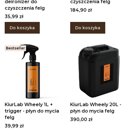
deironizer do
czyszczenia felg
czyszczenia felg
Cena
184,90 zł
Cena
35,99 zł
Do koszyka
Do koszyka
Bestseller
KiurLab Wheely 1L +
KiurLab Wheely 20L -
trigger - płyn do mycia
płyn do mycia felg
felg
Cena
390,00 zł
Cena
39,99 zł