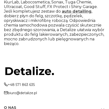
KiurLab, Labocosmetica, Sonax, Tuga Chemie,
Ultracoat, Good Stuff, FX Protect i Shiny Garage.
Jeśli kompletujesz zestaw do
auto detailing
,
dobierz płyn do felg, szczotkę, pędzelek,
opryskiwacz i mikrofibrę roboczą. Odpowiednia
chemia samochodowa
pozwala czyścić skutecznie
bez zbędnego szorowania, a Detalize ułatwia wybór
produktu do felg lakierowanych, zabezpieczonych,
mocno zabrudzonych lub pielęgnowanych na
bieżąco.
+48 571 863 635
biuro@detalize.pl
Linki w stopce
O NAS