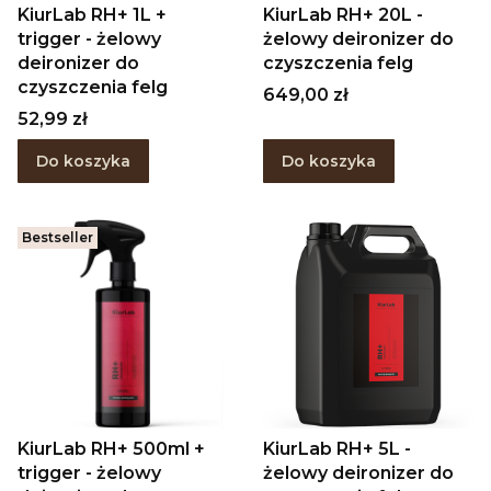
KiurLab RH+ 1L +
KiurLab RH+ 20L -
trigger - żelowy
żelowy deironizer do
deironizer do
czyszczenia felg
czyszczenia felg
Cena
649,00 zł
Cena
52,99 zł
Do koszyka
Do koszyka
Bestseller
KiurLab RH+ 500ml +
KiurLab RH+ 5L -
trigger - żelowy
żelowy deironizer do