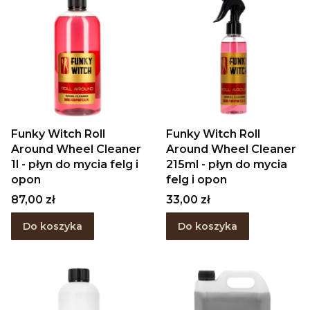
Funky Witch Roll
Funky Witch Roll
Around Wheel Cleaner
Around Wheel Cleaner
1l - płyn do mycia felg i
215ml - płyn do mycia
opon
felg i opon
Cena
Cena
87,00 zł
33,00 zł
Do koszyka
Do koszyka