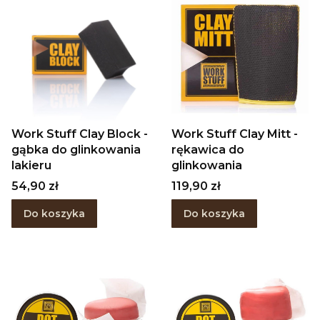
Work Stuff Clay Block -
Work Stuff Clay Mitt -
gąbka do glinkowania
rękawica do
lakieru
glinkowania
Cena
Cena
54,90 zł
119,90 zł
Do koszyka
Do koszyka