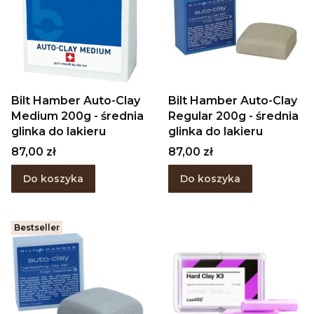
Bilt Hamber Auto-Clay
Bilt Hamber Auto-Clay
Medium 200g - średnia
Regular 200g - średnia
glinka do lakieru
glinka do lakieru
Cena
Cena
87,00 zł
87,00 zł
Do koszyka
Do koszyka
Bestseller