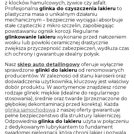
z klocków hamulcowych, żywice czy asfalt.
Profesjonalna
glinka do czyszczenia lakieru
to
plastyczna masa o unikalnym działaniu
mechanicznym – bezpiecznie wyciąga i absorbuje
stałe cząsteczki z mikro szczelin, zapobiegając
powstawaniu ognisk korozji. Regularne
glinkowanie lakieru
wykonane przed nałożeniem
wosku lub powłoki ceramicznej drastycznie
zwiększa przyczepność zabezpieczeń, wydłuża czas
ich ochrony i gwarantuje idealny połysk.
Nasz
sklep auto detailingowy
oferuje wyłącznie
sprawdzone
glinki do lakieru
od renomowanych
producentów. W zależności od stanu karoserii oraz
doświadczenia użytkownika, kluczowy jest właściwy
dobór produktu. W asortymencie znajdziesz różne
rodzaje glinek: miękkie (idealne do regularnego
stosowania), średnie oraz twarde (przeznaczone do
głębokiej dekontaminacji przed korektą). Każda
glinka samochodowa
z naszej oferty gwarantuje
pełne bezpieczeństwo dla struktury lakierniczej.
Odpowiednia
glinka do lakieru
użyta w połączeniu
z dedykowanym lubrykantem to fundament
świadomej pielęgnacji, która chroni lakier i pozwala