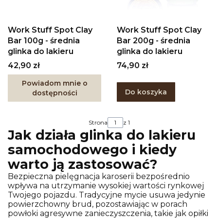
Work Stuff Spot Clay
Work Stuff Spot Clay
Bar 100g - średnia
Bar 200g - średnia
glinka do lakieru
glinka do lakieru
Cena
Cena
42,90 zł
74,90 zł
Powiadom mnie o
Do koszyka
dostępności
Strona
z 1
Jak działa
glinka do lakieru
samochodowego
i kiedy
warto ją zastosować?
Bezpieczna pielęgnacja karoserii bezpośrednio
wpływa na utrzymanie wysokiej wartości rynkowej
Twojego pojazdu. Tradycyjne mycie usuwa jedynie
powierzchowny brud, pozostawiając w porach
powłoki agresywne zanieczyszczenia, takie jak opiłki