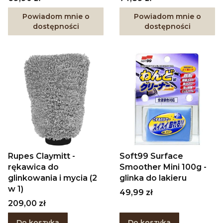
Powiadom mnie o
Powiadom mnie o
dostępności
dostępności
Rupes Claymitt -
Soft99 Surface
rękawica do
Smoother Mini 100g -
glinkowania i mycia (2
glinka do lakieru
w 1)
Cena
49,99 zł
Cena
209,00 zł
Do koszyka
Do koszyka