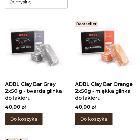
Domyślne
Bestseller
ADBL Clay Bar Grey
ADBL Clay Bar Orange
2x50 g - twarda glinka
2x50g - miękka glinka
do lakieru
do lakieru
Cena
Cena
40,90 zł
40,90 zł
Do koszyka
Do koszyka