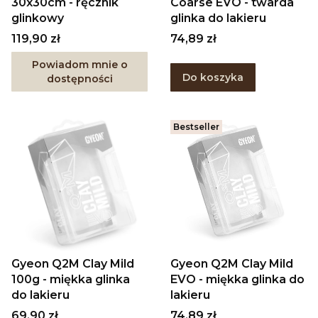
30x30cm - ręcznik
Coarse EVO - twarda
glinkowy
glinka do lakieru
Cena
Cena
119,90 zł
74,89 zł
Powiadom mnie o
Do koszyka
dostępności
Bestseller
Gyeon Q2M Clay Mild
Gyeon Q2M Clay Mild
100g - miękka glinka
EVO - miękka glinka do
do lakieru
lakieru
Cena
Cena
69,90 zł
74,89 zł