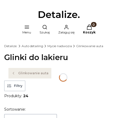
Produkty w kosz
Otwórz wyszukiwarkę
Menu
Szukaj
Zaloguj się
Koszyk
Detalize.
Auto detailing
Mycie nadwozia
Glinkowanie auta
Glinki do lakieru
Glinkowanie auta
Filtry
Produkty:
24
Lista produktów
Sortowanie: