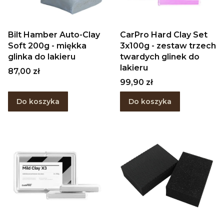
Bilt Hamber Auto-Clay
CarPro Hard Clay Set
Soft 200g - miękka
3x100g - zestaw trzech
glinka do lakieru
twardych glinek do
lakieru
Cena
87,00 zł
Cena
99,90 zł
Do koszyka
Do koszyka