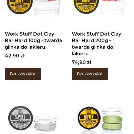
Work Stuff Dot Clay
Work Stuff Dot Clay
Bar Hard 100g - twarda
Bar Hard 200g -
glinka do lakieru
twarda glinka do
lakieru
Cena
42,90 zł
Cena
74,90 zł
Do koszyka
Do koszyka