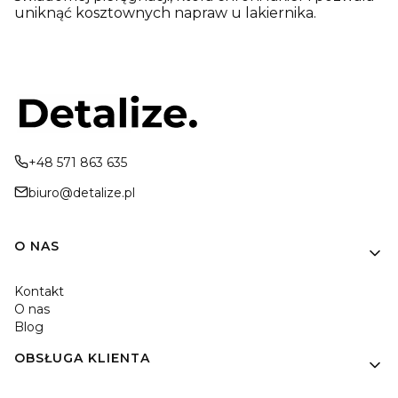
uniknąć kosztownych napraw u lakiernika.
+48 571 863 635
biuro@detalize.pl
Linki w stopce
O NAS
Kontakt
O nas
Blog
OBSŁUGA KLIENTA