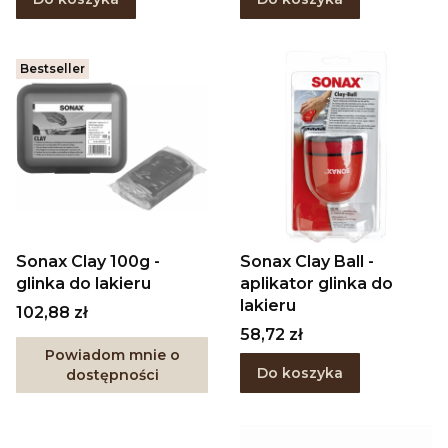
Bestseller
Sonax Clay 100g -
Sonax Clay Ball -
glinka do lakieru
aplikator glinka do
lakieru
Cena
102,88 zł
Cena
58,72 zł
Powiadom mnie o
Do koszyka
dostępności