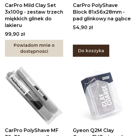
CarPro Mild Clay Set
CarPro PolyShave
3x100g - zestaw trzech
Block 81x56x28mm -
miękkich glinek do
pad glinkowy na gąbce
lakieru
Cena
54,90 zł
Cena
99,90 zł
Powiadom mnie o
Do koszyka
dostępności
CarPro PolyShave MF
Gyeon Q2M Clay