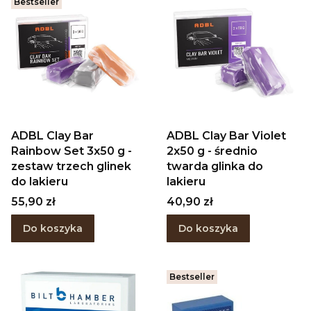
Bestseller
ADBL Clay Bar
ADBL Clay Bar Violet
Rainbow Set 3x50 g -
2x50 g - średnio
zestaw trzech glinek
twarda glinka do
do lakieru
lakieru
Cena
Cena
55,90 zł
40,90 zł
Do koszyka
Do koszyka
Bestseller