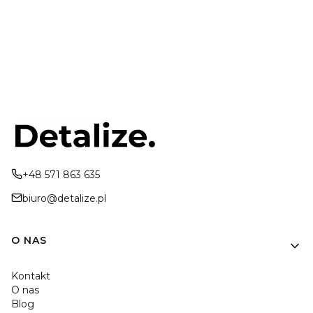
+48 571 863 635
biuro@detalize.pl
Linki w stopce
O NAS
Kontakt
O nas
Blog