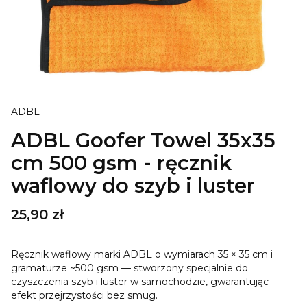
ADBL
ADBL Goofer Towel 35x35
cm 500 gsm - ręcznik
waflowy do szyb i luster
Cena
25,90 zł
Ręcznik waflowy marki ADBL o wymiarach 35 × 35 cm i
gramaturze ~500 gsm — stworzony specjalnie do
czyszczenia szyb i luster w samochodzie, gwarantując
efekt przejrzystości bez smug.