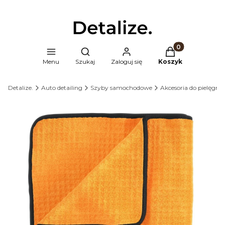
Produkty w kosz
Otwórz wyszukiwarkę
Menu
Szukaj
Zaloguj się
Koszyk
Detalize.
Auto detailing
Szyby samochodowe
Akcesoria do pielęgnac